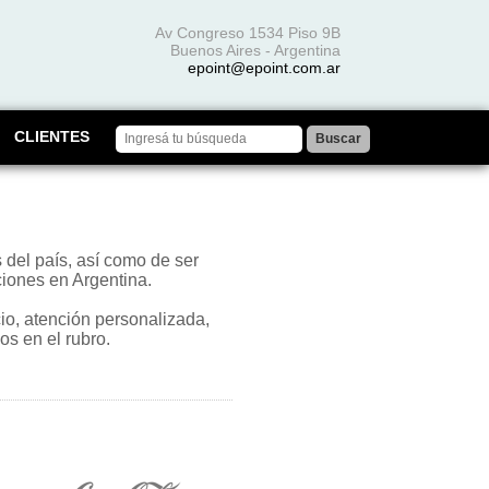
Av Congreso 1534 Piso 9B
Buenos Aires - Argentina
epoint@epoint.com.ar
CLIENTES
del país, así como de ser
ciones en Argentina.
cio, atención personalizada,
os en el rubro.