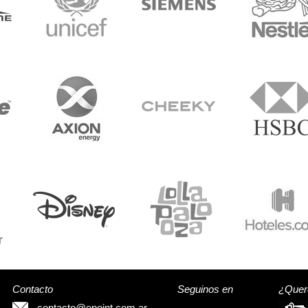
Contacto
Seguinos en
¿Quere
contacto@epoint.com.ar